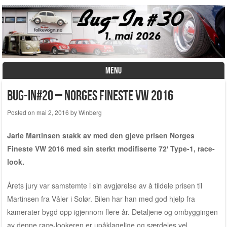
MENU
Skip to content
Bug-In#20 – Norges Fineste VW 2016
Posted on
mai 2, 2016
by
Winberg
Jarle Martinsen stakk av med den gjeve prisen Norges
Fineste VW 2016 med sin sterkt modifiserte 72′ Type-1, race-
look.
Årets jury var samstemte i sin avgjørelse av å tildele prisen til
Martinsen fra Våler i Solør. Bilen har han med god hjelp fra
kamerater bygd opp igjennom flere år. Detaljene og ombyggingen
av denne race-lookeren er upåklagelige og særdeles vel