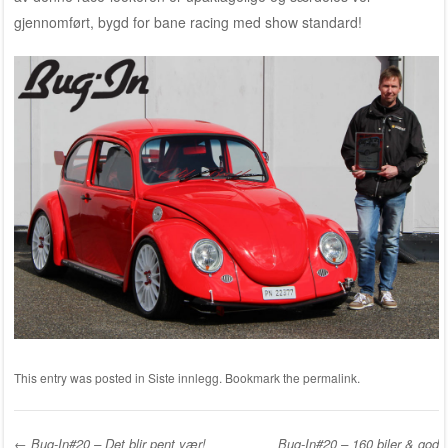
gjennomført, bygd for bane racing med show standard!
This entry was posted in
Siste innlegg
. Bookmark the
permalink
.
←
Bug-In#20 – Det blir pent vær!
Bug-In#20 – 160 biler & god