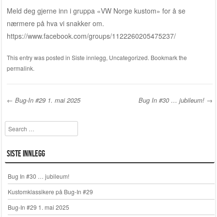
Meld deg gjerne inn i gruppa «VW Norge kustom» for å se
nærmere på hva vi snakker om.
https://www.facebook.com/groups/1122260205475237/
This entry was posted in
Siste innlegg
,
Uncategorized
. Bookmark the
permalink
.
←
Bug-In #29 1. mai 2025
Bug In #30 … jubileum!
→
Post navigation
Search
Siste innlegg
Bug In #30 … jubileum!
Kustomklassikere på Bug-In #29
Bug-In #29 1. mai 2025