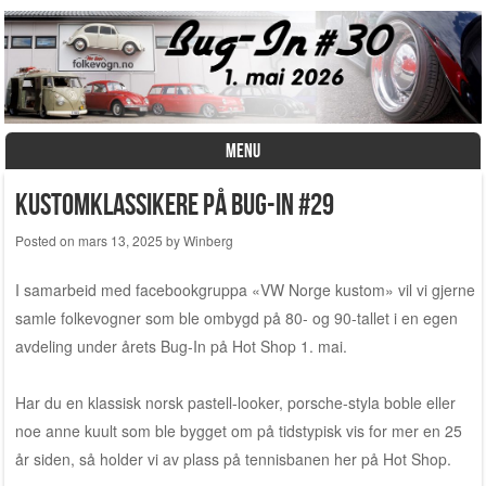
MENU
Skip to content
Kustomklassikere på Bug-In #29
Posted on
mars 13, 2025
by
Winberg
I samarbeid med facebookgruppa «VW Norge kustom» vil vi gjerne
samle folkevogner som ble ombygd på 80- og 90-tallet i en egen
avdeling under årets Bug-In på Hot Shop 1. mai.
Har du en klassisk norsk pastell-looker, porsche-styla boble eller
noe anne kuult som ble bygget om på tidstypisk vis for mer en 25
år siden, så holder vi av plass på tennisbanen her på Hot Shop.