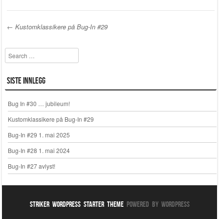
←
Kustomklassikere på Bug-In #29
Post navigation
Search
Siste innlegg
Bug In #30 … jubileum!
Kustomklassikere på Bug-In #29
Bug-In #29 1. mai 2025
Bug-In #28 1. mai 2024
Bug-In #27 avlyst!
Striker WordPress Starter Theme
Powered By WordPress