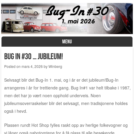
MENU
Skip to content
Bug In #30 … jubileum!
Posted on
mars 4, 2026
by
Winberg
Selvsagt blir det Bug-In 1. mai, og i år er det jubileum!Bug-In
arrangeres i år for trettiende gang. Bug In#1 var helt tilbake i 1987,
men det har jo vært noen opphold underveis. Noen
jubileumsoverraskelser blir det selvsagt, men tradisjonene holdes
også i hevd.
Plassen rundt Hot Shop fylles raskt opp av herlige folkevogner og
vi låner også nabotomtene for å få plass til alle besøkende.