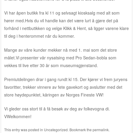
Vi har åpen butikk fra kl 11 og selvsagt kiosksalg med alt som
hører med.Hvis du vil handle kan det være lurt å gjøre det på
forhånd i nettbutikken og velge Klikk & Hent, så ligger varene klare
til deg i henterommet når du kommer.
Mange av våre kunder mekker nå med 1. mai som det store
målet.Vi presenter vår nysatsing med Pro Sedan-bobla som
vekkes til live etter 30 år som museumsgjenstand.
Premiutdelingen drar i gang rundt kl 15. Der kjører vi frem juryens
favoritter, trekker vinnere av fete gavekort og avslutter med det
store høydepunktet, kåringen av Norges Fineste VW!
Vi gleder oss stort til å få besøk av deg av folkevogna di.
VWelkommen!
This entry was posted in
Uncategorized
. Bookmark the
permalink
.