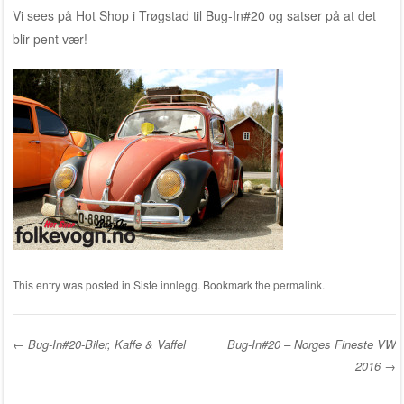
Vi sees på Hot Shop i Trøgstad til Bug-In#20 og satser på at det
blir pent vær!
This entry was posted in
Siste innlegg
. Bookmark the
permalink
.
←
Bug-In#20-Biler, Kaffe & Vaffel
Bug-In#20 – Norges Fineste VW
2016
→
Post navigation