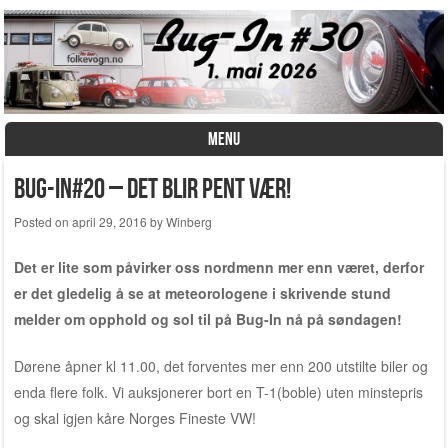
MENU
Skip to content
Bug-In#20 – Det blir pent vær!
Posted on
april 29, 2016
by
Winberg
Det er lite som påvirker oss nordmenn mer enn været, derfor
er det gledelig å se at meteorologene i skrivende stund
melder om opphold og sol til på Bug-In nå på søndagen!
Dørene åpner kl 11.00, det forventes mer enn 200 utstilte biler og
enda flere folk. Vi auksjonerer bort en T-1(boble) uten minstepris
og skal igjen kåre Norges Fineste VW!