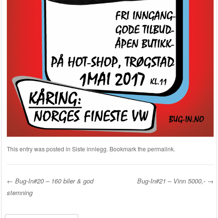
This entry was posted in
Siste innlegg
. Bookmark the
permalink
.
←
Bug-In#20 – 160 biler & god
Bug-In#21 – Vinn 5000,-
→
stemning
Post navigation