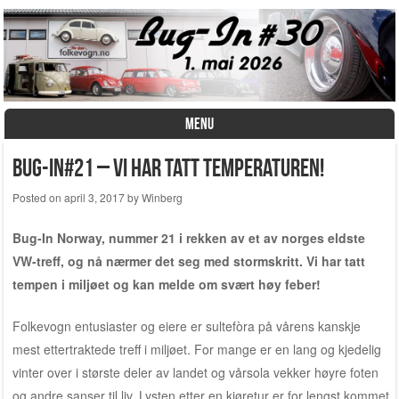
MENU
Skip to content
Bug-In#21 – Vi har tatt temperaturen!
Posted on
april 3, 2017
by
Winberg
Bug-In Norway, nummer 21 i rekken av et av norges eldste
VW-treff, og nå nærmer det seg med stormskritt. Vi har tatt
tempen i miljøet og kan melde om svært høy feber!
Folkevogn entusiaster og eiere er sultefòra på vårens kanskje
mest ettertraktede treff i miljøet. For mange er en lang og kjedelig
vinter over i største deler av landet og vårsola vekker høyre foten
og andre sanser til liv. Lysten etter en kjøretur er for lengst kommet